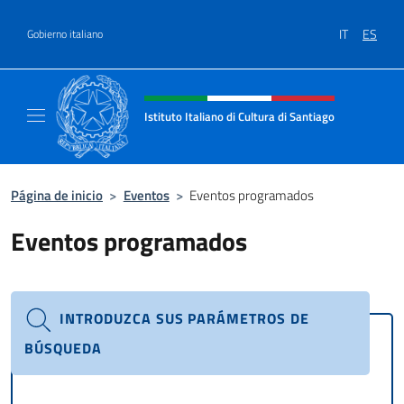
Saltar al contenido
IT
ES
Gobierno italiano
Encabezado del sitio web, redes
Istituto Italiano di Cultura di Santiago
Sito Ufficiale dell'Istituto Italiano di Cultura
Página de inicio
>
Eventos
>
Eventos programados
Eventos programados
INTRODUZCA SUS PARÁMETROS DE
BÚSQUEDA