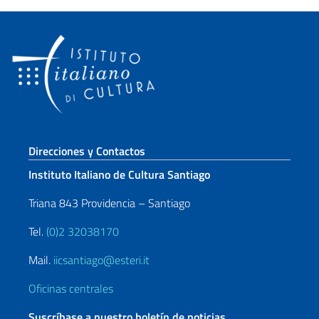
Sezione footer
Direcciones y Contactos
Instituto Italiano de Cultura Santiago
Triana 843 Providencia – Santiago
Tel.
(0)2 32038170
Mail.
iicsantiago@esteri.it
Oficinas centrales
Suscríbase a nuestro boletín de noticias