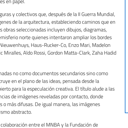
es en papel.
guras y colectivos que, después de la II Guerra Mundial,
enes de la arquitectura, estableciendo caminos que en
as obras seleccionadas incluyen dibujos, diagramas,
hemisferio norte quienes intentaron ampliar los bordes
ant Nieuwenhuys, Haus-Rucker-Co, Enzo Mari, Madelon
c Miralles, Aldo Rossi, Gordon Matta-Clark, Zaha Hadid
cionadas no como documentos secundarios sino como
truye en el plano de las ideas, pensada desde la
rto para la especulación creativa. El título alude a las
uencias de imágenes reveladas por contacto, donde
es o más difusas. De igual manera, las imágenes
lismo abstracto.
na colaboración entre el MNBA y la Fundación de