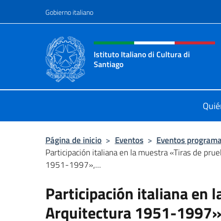
Saltar al contenido
Gobierno italiano
Encabezado del sitio web,
Istituto Italiano di Cultura di
Santiago
Sito Ufficiale dell'Istituto Italiano 
Quié
Página de inicio
>
Eventos
>
Eventos program
Participación italiana en la muestra «Tiras de pru
1951-1997»,...
Participación italiana en 
Arquitectura 1951-1997»