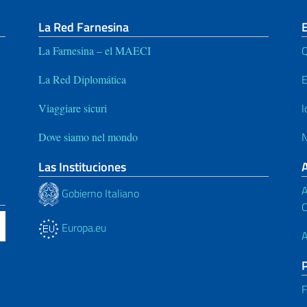
La Red Farnesina
E
Q
La Farnesina – el MAECI
E
La Red Diplomática
I
Viaggiare sicuri
N
Dove siamo nel mondo
Las Instituciones
A
Gobierno Italiano
C
Europa.eu
A
F