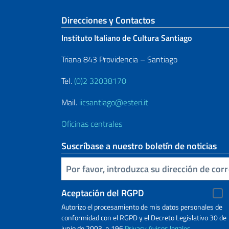
Sezione footer
Direcciones y Contactos
Instituto Italiano de Cultura Santiago
Triana 843 Providencia – Santiago
Tel.
(0)2 32038170
Mail.
iicsantiago@esteri.it
Oficinas centrales
Suscríbase a nuestro boletín de noticias
Inserta tu correo electronico
Aceptación del RGPD
Autorizo ​​el procesamiento de mis datos personales de
conformidad con el RGPD y el Decreto Legislativo 30 de
junio de 2003, n.196
Privacy
Avisos legales