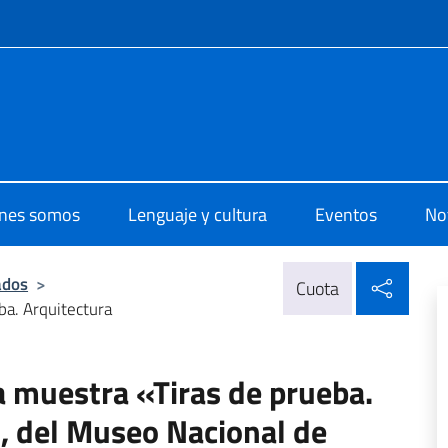
 redes sociales y menú
di Cultura di Santiago
nes somos
Lenguaje y cultura
Eventos
Not
Compa
ados
>
Cuota
eba. Arquitectura
la muestra «Tiras de prueba.
, del Museo Nacional de