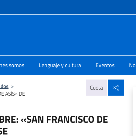
 redes sociales y menú
di Cultura di Santiago
nes somos
Lenguaje y cultura
Eventos
Not
Compa
ados
>
Cuota
E ASÍS» DE
BRE: «SAN FRANCISCO DE
SE