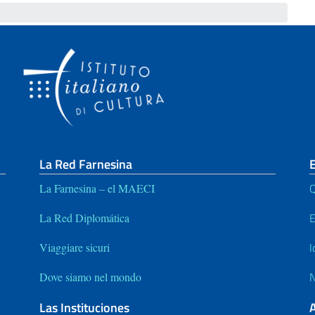
La Red Farnesina
E
Q
La Farnesina – el MAECI
E
La Red Diplomática
I
Viaggiare sicuri
N
Dove siamo nel mondo
Las Instituciones