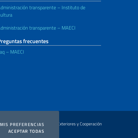
dministración transparente – Instituto de
ultura
dministración transparente – MAECI
Preguntas frecuentes
aq – MAECI
Autor Ministerio de Relaciones Exteriores y Cooperación
COOKIES
MIS PREFERENCIAS
I COOKIES
ACEPTAR TODAS