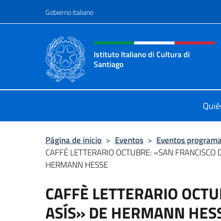
Saltar al contenido
Gobierno italiano
Encabezado del sitio web,
Istituto Italiano di Cultura di
Santiago
Sito Ufficiale dell'Istituto Italiano 
Quié
Página de inicio
>
Eventos
>
Eventos program
CAFFÈ LETTERARIO OCTUBRE: «SAN FRANCISCO D
HERMANN HESSE
CAFFÈ LETTERARIO OCTU
ASÍS» DE HERMANN HES