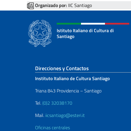
Organizado por:
IIC Santiago
Istituto Italiano di Cultura di
Santiago
Sezione footer
Direcciones y Contactos
Instituto Italiano de Cultura Santiago
Triana 843 Providencia – Santiago
Tel.
(0)2 32038170
Mail.
iicsantiago@esteri.it
Oficinas centrales