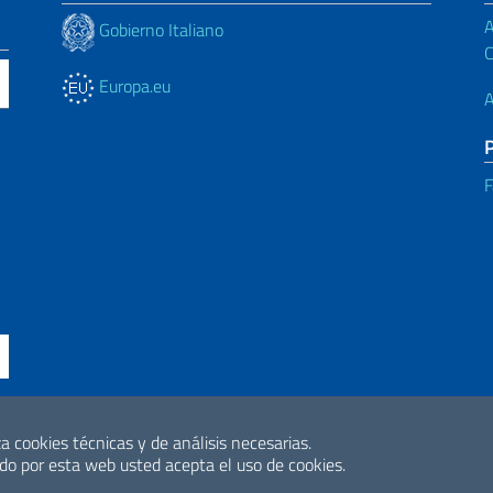
A
Gobierno Italiano
C
Europa.eu
A
F
Declaración de accesibilidad
a cookies técnicas y de análisis necesarias.
2026 Derechos de 
o por esta web usted acepta el uso de cookies.
Internacional