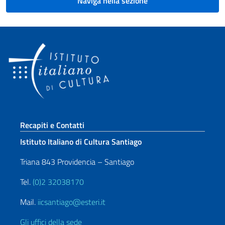
Naviga nella sezione
Sezione footer
Recapiti e Contatti
Istituto Italiano di Cultura Santiago
Triana 843 Providencia – Santiago
Tel.
(0)2 32038170
Mail.
iicsantiago@esteri.it
Gli uffici della sede