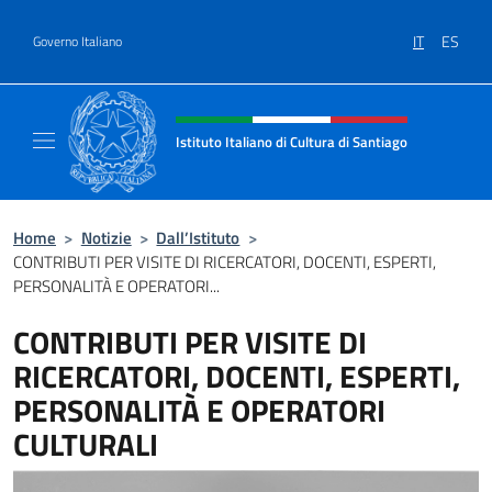
Salta al contenuto
IT
ES
Governo Italiano
Intestazione sito, social e menù
Istituto Italiano di Cultura di Santiago
Sito Ufficiale dell'Istituto Italiano di Cultura
Home
>
Notizie
>
Dall’Istituto
>
CONTRIBUTI PER VISITE DI RICERCATORI, DOCENTI, ESPERTI,
PERSONALITÀ E OPERATORI...
CONTRIBUTI PER VISITE DI
RICERCATORI, DOCENTI, ESPERTI,
PERSONALITÀ E OPERATORI
CULTURALI