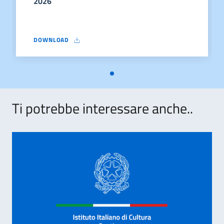
2026
DOWNLOAD
ALLEGATO DOMANDA MAECI CONTRIBUTI 2026
Ti potrebbe interessare anche..