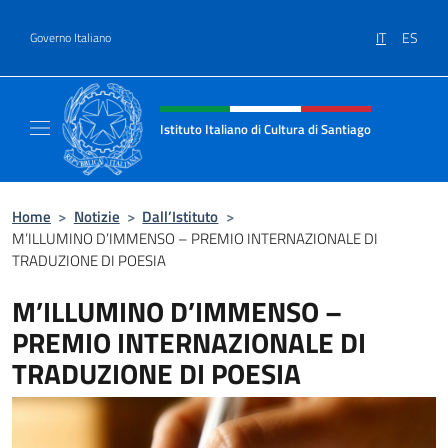
Salta al contenuto
IT
ES
Governo Italiano
Intestazione sito, social e menù
Istituto Italiano di Cultura di Santiago
Sito Ufficiale dell'Istituto Italiano di Cultura
Home
>
Notizie
>
Dall’Istituto
>
M’ILLUMINO D’IMMENSO – PREMIO INTERNAZIONALE DI
TRADUZIONE DI POESIA
M’ILLUMINO D’IMMENSO –
PREMIO INTERNAZIONALE DI
TRADUZIONE DI POESIA