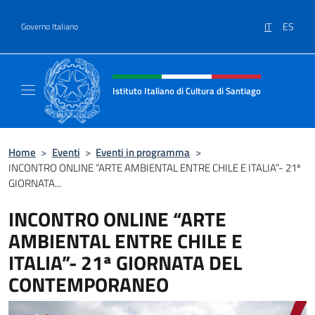
Salta al contenuto
IT
ES
Governo Italiano
Intestazione sito, social e menù
Istituto Italiano di Cultura di Santiago
Sito Ufficiale dell'Istituto Italiano di Cultura
Home
>
Eventi
>
Eventi in programma
>
INCONTRO ONLINE “ARTE AMBIENTAL ENTRE CHILE E ITALIA”- 21ª
GIORNATA...
INCONTRO ONLINE “ARTE
AMBIENTAL ENTRE CHILE E
ITALIA”- 21ª GIORNATA DEL
CONTEMPORANEO